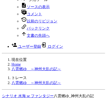
ソースの表示
コメント
以前のリビジョン
バックリンク
文書の先頭へ
ユーザー登録
ログイン
現在位置
Home
八雲燃ゆ ～神州大乱の記～
トレース
八雲燃ゆ ～神州大乱の記～
シナリオ
水海
se
ファンタジー
八雲燃ゆ_神州大乱の記