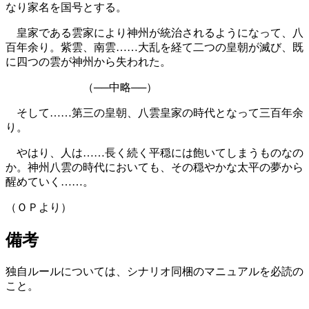
なり家名を国号とする。
皇家である雲家により神州が統治されるようになって、八
百年余り。紫雲、南雲……大乱を経て二つの皇朝が滅び、既
に四つの雲が神州から失われた。
（──中略──）
そして……第三の皇朝、八雲皇家の時代となって三百年余
り。
やはり、人は……長く続く平穏には飽いてしまうものなの
か。神州八雲の時代においても、その穏やかな太平の夢から
醒めていく……。
（ＯＰより）
備考
独自ルールについては、シナリオ同梱のマニュアルを必読の
こと。