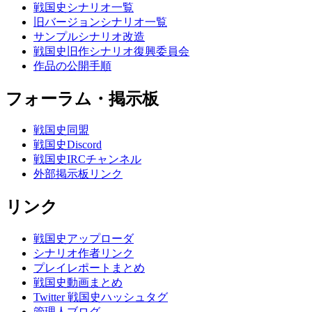
戦国史シナリオ一覧
旧バージョンシナリオ一覧
サンプルシナリオ改造
戦国史旧作シナリオ復興委員会
作品の公開手順
フォーラム・掲示板
戦国史同盟
戦国史Discord
戦国史IRCチャンネル
外部掲示板リンク
リンク
戦国史アップローダ
シナリオ作者リンク
プレイレポートまとめ
戦国史動画まとめ
Twitter 戦国史ハッシュタグ
管理人ブログ