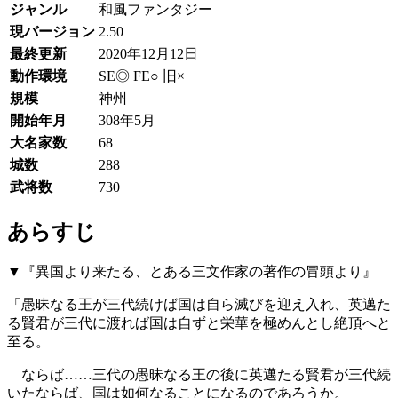
ジャンル
和風ファンタジー
現バージョン
2.50
最終更新
2020年12月12日
動作環境
SE◎ FE○ 旧×
規模
神州
開始年月
308年5月
大名家数
68
城数
288
武将数
730
あらすじ
▼『異国より来たる、とある三文作家の著作の冒頭より』
「愚昧なる王が三代続けば国は自ら滅びを迎え入れ、英邁た
る賢君が三代に渡れば国は自ずと栄華を極めんとし絶頂へと
至る。
ならば……三代の愚昧なる王の後に英邁たる賢君が三代続
いたならば、国は如何なることになるのであろうか。