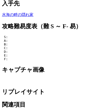
入手先
水海の畔の隠れ家
攻略難易度表（難 S ～ F- 易）
 S: 

 A: 

 B:  

 C:  

 D:  

 E:  

 F:  
キャプチャ画像
リプレイサイト
関連項目