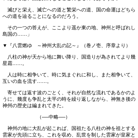
滅びと栄え、滅亡への道と繁栄への道、国の命運はどちら
への道を辿ることになるのだろう。
その一つの答えが、ここより遥か東の地、神州と呼ばれし
島国の……」
▼『八雲燃ゆ ～神州大乱の記～』（巻ノ壱、序章より）
八柱の神が天から地に舞い降り、国造りが為されてより幾
星霜……。
人は時に相争いて、時に気まぐれに和し、また相争いて、
互いの血を流す……。
寄せては返す波のごとく、それが自然な流れであるかのよ
うに、幾度も争乱と太平の時を繰り返しながら、神無き後の
神州の歴史は編まれてきた。
（──中略──）
神州の地に大乱が起これば、国祖たる八柱の神を祖とする
雲家が先頭に立ち、これを収め、乱世を制した雲家が皇家と