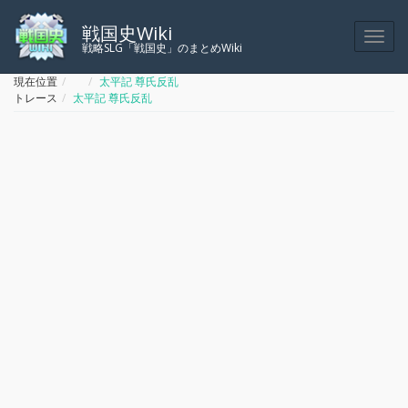
戦国史Wiki
戦略SLG「戦国史」のまとめWiki
Home
現在位置
太平記 尊氏反乱
トレース
太平記 尊氏反乱