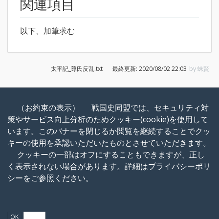
関連項目
以下、加筆求む
太平記_尊氏反乱.txt
最終更新:
2020/08/02 22:03
by
蛛賢
（お約束の表示）
戦国史同盟では、セキュリティ対
戦国史Wiki
策やサービス向上分析のためクッキー(cookie)を使用して
戦略SLG「戦国史」のまとめWiki
います。このバナーを閉じるか閲覧を継続することでクッ
キーの使用を承認いただいたものとさせていただきます。
クッキーの一部はオフにすることもできますが、正し
く表示されない場合があります。詳細は
プライバシーポリ
シー
をご参照ください。
特に明示されていない限り、本Wikiの内容は次のライセンスに従います：
CC Attribution-Share Alike 4.0 International
OK
Policy