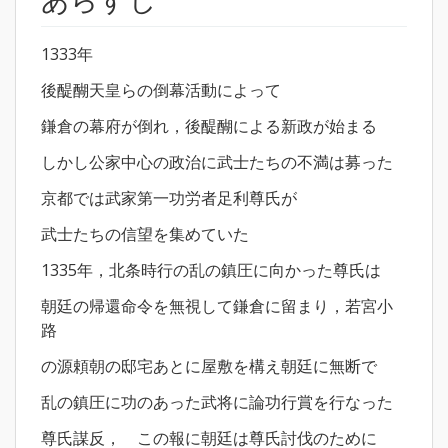
1333年
後醍醐天皇らの倒幕活動によって
鎌倉の幕府が倒れ，後醍醐による新政が始まる
しかし公家中心の政治に武士たちの不満は募った
京都では武家第一功労者足利尊氏が
武士たちの信望を集めていた
1335年，北条時行の乱の鎮圧に向かった尊氏は
朝廷の帰還命令を無視して鎌倉に留まり，若宮小
路
の源頼朝の邸宅あとに屋敷を構え朝廷に無断で
乱の鎮圧に功のあった武将に論功行賞を行なった
尊氏謀反， この報に朝廷は尊氏討伐のために