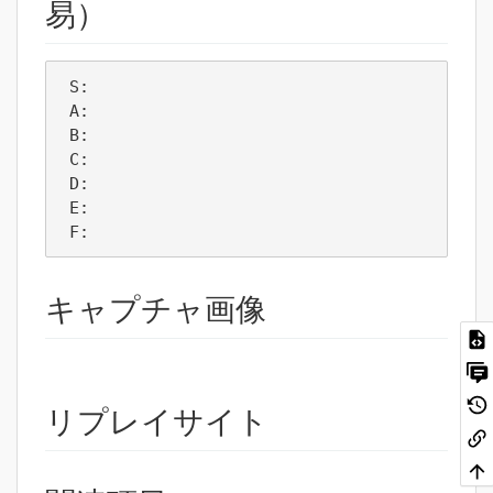
易）
 S: 

 A: 

 B:  

 C:  

 D:  

 E:  

 F:  
キャプチャ画像
リプレイサイト