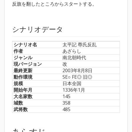
反旗を翻したところからスタートする。
シナリオデータ
シナリオ名
太平記 尊氏反乱
作者
あざらし
ジャンル
南北朝時代
現バージョン
改
最終更新
2003年8月8日
動作環境
SE○ FE◎ 旧◎
規模
日本全国
開始年月
1336年1月
大名家数
145
城数
358
武将数
485
あらすじ