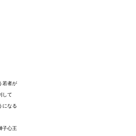
う若者が
利して
うになる
獅子心王