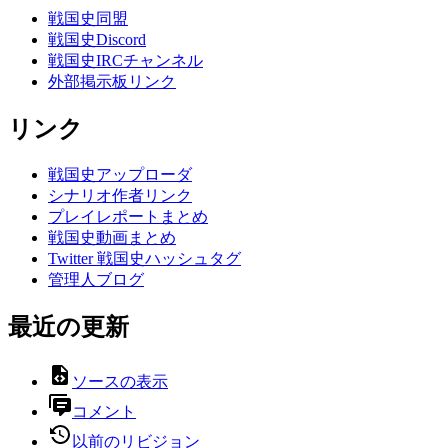
戦国史同盟
戦国史Discord
戦国史IRCチャンネル
外部掲示板リンク
リンク
戦国史アップローダ
シナリオ作者リンク
プレイレポートまとめ
戦国史動画まとめ
Twitter 戦国史ハッシュタグ
管理人ブログ
最近の更新
ソースの表示
コメント
以前のリビジョン