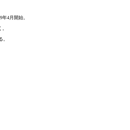
9年4月開始。
く。
る。