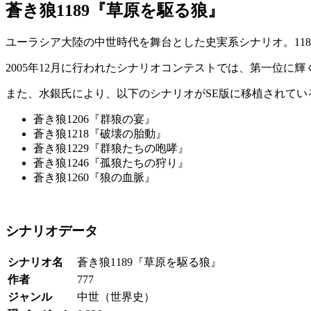
蒼き狼1189『草原を駆る狼』
ユーラシア大陸の中世時代を舞台とした史実系シナリオ。118
2005年12月に行われたシナリオコンテストでは、第一位に輝
また、水銀氏により、以下のシナリオがSE版に移植されてい
蒼き狼1206『群狼の宴』
蒼き狼1218『破壊の胎動』
蒼き狼1229『群狼たちの咆哮』
蒼き狼1246『孤狼たちの狩り』
蒼き狼1260『狼の血脈』
シナリオデータ
シナリオ名
蒼き狼1189『草原を駆る狼』
作者
777
ジャンル
中世（世界史）