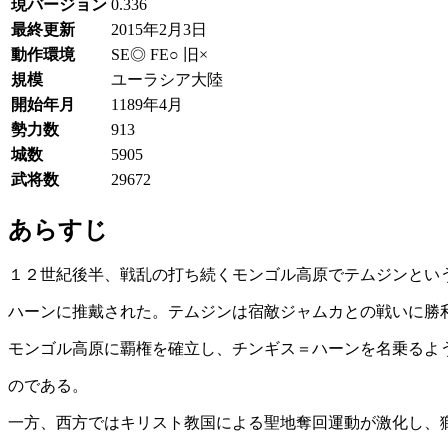
現バージョン
0.336
最終更新
2015年2月3日
動作環境
SE◎ FE○ 旧×
規模
ユーラシア大陸
開始年月
1189年4月
勢力数
913
城数
5905
武将数
29672
あらすじ
１２世紀後半、戦乱の打ち続くモンゴル高原でテムジンとい
ハーンに推戴された。テムジンは宿敵ジャムカとの戦いに勝
モンゴル高原に覇権を確立し、チンギス＝ハーンを名乗るよ
のである。
一方、西方ではキリスト教国による聖地奪回運動が激化し、