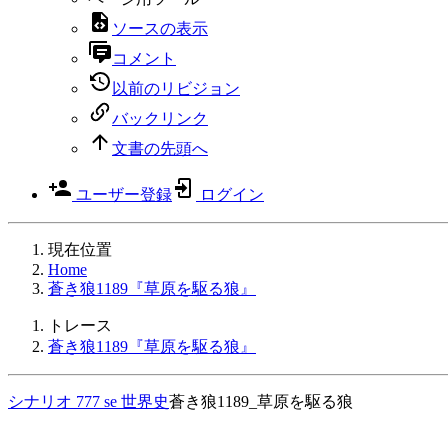
ソースの表示
コメント
以前のリビジョン
バックリンク
文書の先頭へ
ユーザー登録
ログイン
現在位置
Home
蒼き狼1189『草原を駆る狼』
トレース
蒼き狼1189『草原を駆る狼』
シナリオ
777
se
世界史
蒼き狼1189_草原を駆る狼