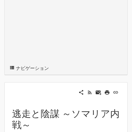
ナビゲーション
逃走と陰謀 ～ソマリア内
戦～