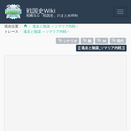
戦国史Wiki
戦略SLG「戦国史」のまとめWiki
Home
現在位置
逃走と陰謀 ～ソマリア内戦～
トレース
逃走と陰謀 ～ソマリア内戦～
シナリオ
鯰
se
現代
逃走と陰謀_ソマリア内戦