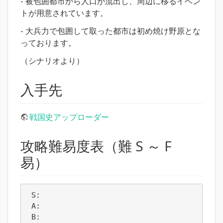
- 被包囲都市から人口が流出し、周辺に移るイベン
トが用意されています。
- 大兵力で包囲して取った都市は初め焼け野原とな
っております。
（シナリオより）
入手先
戦国史アップローダー
攻略難易度表（難 S ～ F
易）
 S:  

 A: 

 B:  
