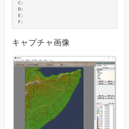
 C:  

 D:  

 E:  

 F:  
キャプチャ画像