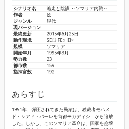
シナリオ名
逃走と陰謀 ～ソマリア内戦～
作者
鯰
ジャンル
現代
現バージョン
最終更新
2015年6月25日
動作環境
SE◎ FE○ 旧×
規模
ソマリア
開始年月
1995年3月
勢力数
23
都市数
159
指揮官数
192
あらすじ
1991年、弾圧されてきた民衆は、独裁者モハメ
ド・シアド・バーレを首都モガディシュから追放
した。しかし、このソマリア革命は、国家を崩壊