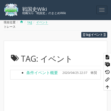
戦国史Wiki
戦略SLG「戦国史」のまとめWiki
Home
現在位置
tag
イベント
トレース
tag:イベント
TAG: イベント
条件イベント概要
2020/04/25 22:37
蛛賢