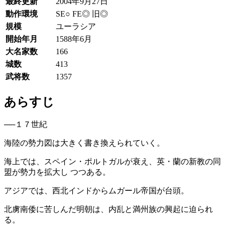
最終更新
2004年9月27日
動作環境
SE○ FE◎ 旧◎
規模
ユーラシア
開始年月
1588年6月
大名家数
166
城数
413
武将数
1357
あらすじ
──１７世紀
海陸の勢力図は大きく書き換えられていく。
海上では、スペイン・ポルトガルが衰え、英・蘭の新教の同
盟が勢力を拡大し つつある。
アジアでは、西北インドからムガール帝国が台頭。
北虜南倭に苦しんだ明朝は、内乱と満州族の興起に迫られ
る。