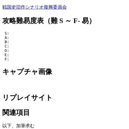
戦国史旧作シナリオ復興委員会
攻略難易度表（難 S ～ F- 易）
 S: 

 A: 

 B:  

 C:  

 D:  

 E:  

 F:  
キャプチャ画像
リプレイサイト
関連項目
以下、加筆求む