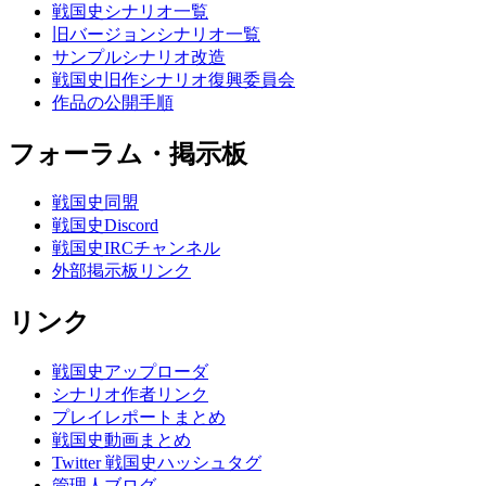
戦国史シナリオ一覧
旧バージョンシナリオ一覧
サンプルシナリオ改造
戦国史旧作シナリオ復興委員会
作品の公開手順
フォーラム・掲示板
戦国史同盟
戦国史Discord
戦国史IRCチャンネル
外部掲示板リンク
リンク
戦国史アップローダ
シナリオ作者リンク
プレイレポートまとめ
戦国史動画まとめ
Twitter 戦国史ハッシュタグ
管理人ブログ