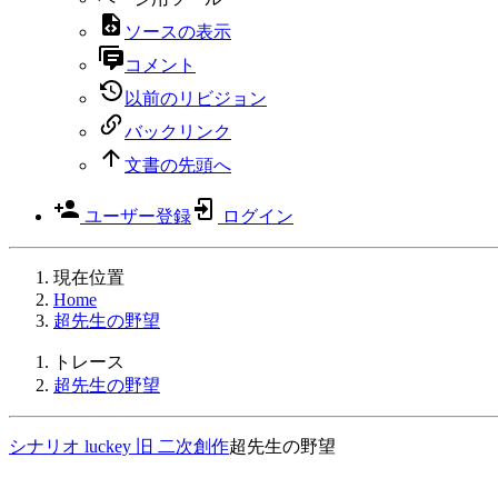
ソースの表示
コメント
以前のリビジョン
バックリンク
文書の先頭へ
ユーザー登録
ログイン
現在位置
Home
超先生の野望
トレース
超先生の野望
シナリオ
luckey
旧
二次創作
超先生の野望