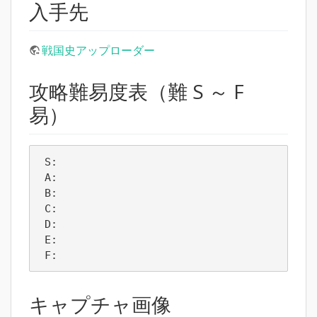
入手先
戦国史アップローダー
攻略難易度表（難 S ～ F
易）
 S:  

 A: 

 B:  

 C:  

 D:  

 E:  

 F:  
キャプチャ画像