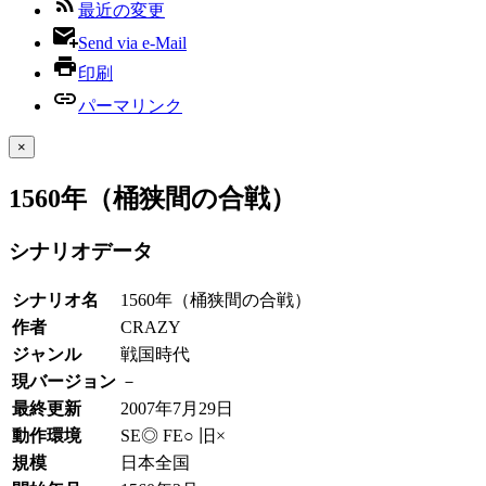
最近の変更
Send via e-Mail
印刷
パーマリンク
×
1560年（桶狭間の合戦）
シナリオデータ
シナリオ名
1560年（桶狭間の合戦）
作者
CRAZY
ジャンル
戦国時代
現バージョン
－
最終更新
2007年7月29日
動作環境
SE◎ FE○ 旧×
規模
日本全国