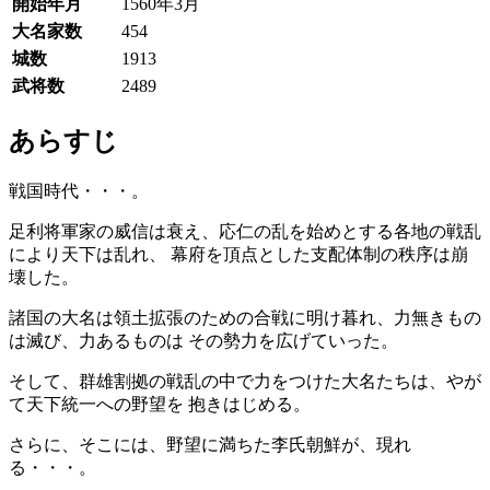
開始年月
1560年3月
大名家数
454
城数
1913
武将数
2489
あらすじ
戦国時代・・・。
足利将軍家の威信は衰え、応仁の乱を始めとする各地の戦乱
により天下は乱れ、 幕府を頂点とした支配体制の秩序は崩
壊した。
諸国の大名は領土拡張のための合戦に明け暮れ、力無きもの
は滅び、力あるものは その勢力を広げていった。
そして、群雄割拠の戦乱の中で力をつけた大名たちは、やが
て天下統一への野望を 抱きはじめる。
さらに、そこには、野望に満ちた李氏朝鮮が、現れ
る・・・。