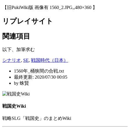
【旧PukiWiki版 画像有 1560_2.JPG,,480×360 】
リプレイサイト
関連項目
以下、加筆求む
シナリオ
,
SE
,
戦国時代（日本）
1560年_桶狭間の合戦.txt
最終更新:
2020/07/30 00:05
by
蛛賢
戦国史Wiki
戦略SLG「戦国史」のまとめWiki