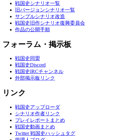
戦国史シナリオ一覧
旧バージョンシナリオ一覧
サンプルシナリオ改造
戦国史旧作シナリオ復興委員会
作品の公開手順
フォーラム・掲示板
戦国史同盟
戦国史Discord
戦国史IRCチャンネル
外部掲示板リンク
リンク
戦国史アップローダ
シナリオ作者リンク
プレイレポートまとめ
戦国史動画まとめ
Twitter 戦国史ハッシュタグ
管理人ブログ