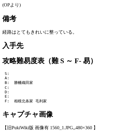
(OPより)
備考
経路はとてもきれいに整っている。
入手先
攻略難易度表（難 S ～ F- 易）
 S: 

 A:  

 B:  勝幡織田家

 C:  

 D:  

 E:  

 F:  相模北条家 毛利家
キャプチャ画像
【旧PukiWiki版 画像有 1560_1.JPG,,480×360 】