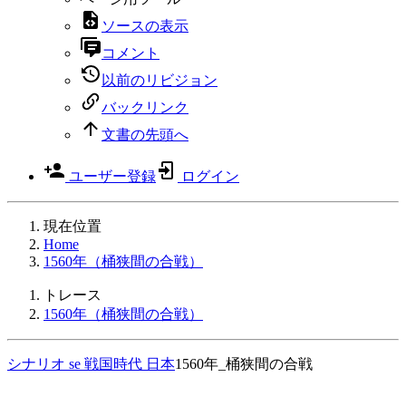
ソースの表示
コメント
以前のリビジョン
バックリンク
文書の先頭へ
ユーザー登録
ログイン
現在位置
Home
1560年（桶狭間の合戦）
トレース
1560年（桶狭間の合戦）
シナリオ
se
戦国時代 日本
1560年_桶狭間の合戦