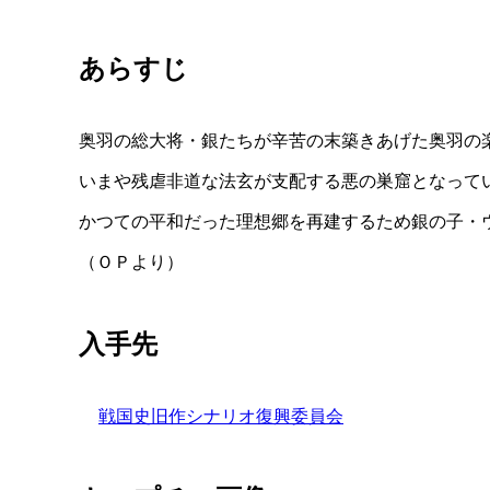
あらすじ
奥羽の総大将・銀たちが辛苦の末築きあげた奥羽の
いまや残虐非道な法玄が支配する悪の巣窟となって
かつての平和だった理想郷を再建するため銀の子・
（ＯＰより）
入手先
戦国史旧作シナリオ復興委員会