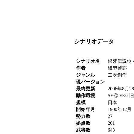
。
シナリオデータ
シナリオ名
銀牙伝説ウ
作者
銭型警部
ジャンル
二次創作
現バージョン
最終更新
2006年8月2
動作環境
SE◎ FE○ 旧
規模
日本
開始年月
1900年12月
勢力数
27
拠点数
201
武将数
643