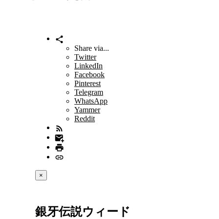
Share via...
Twitter
LinkedIn
Facebook
Pinterest
Telegram
WhatsApp
Yammer
Reddit
×
銀牙伝説ウィード