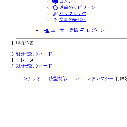
コメント
以前のリビジョン
バックリンク
文書の先頭へ
ユーザー登録
ログイン
現在位置
Home
銀牙伝説ウィード
トレース
銀牙伝説ウィード
シナリオ
銭型警部
se
ファンタジー
銀