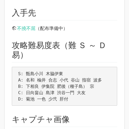
入手先
不撓不屈
（配布準備中）
攻略難易度表（難 Ｓ ～ Ｄ
易）
 S: 甑島小川 木脇伊東

 A: 名和 楡井 合志 小代 谷山 指宿 波多

 B: 下相良 伊集院 肥後（種子島） 宗

 C: 日向畠山 島津 渋谷一門 大友

 D: 菊池 一色 少弐 肝付
キャプチャ画像