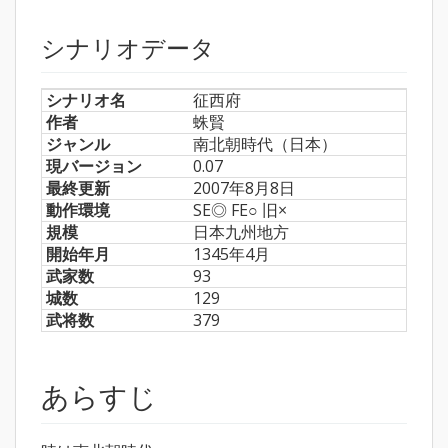
シナリオデータ
シナリオ名
征西府
作者
蛛賢
ジャンル
南北朝時代（日本）
現バージョン
0.07
最終更新
2007年8月8日
動作環境
SE◎ FE○ 旧×
規模
日本九州地方
開始年月
1345年4月
武家数
93
城数
129
武将数
379
あらすじ