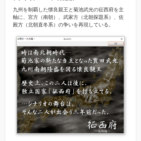
九州を制覇した懐良親王と菊池武光の征西府を主
軸に、宮方（南朝）、武家方（北朝探題系）、佐
殿方（北朝直冬系）の争いを再現している。