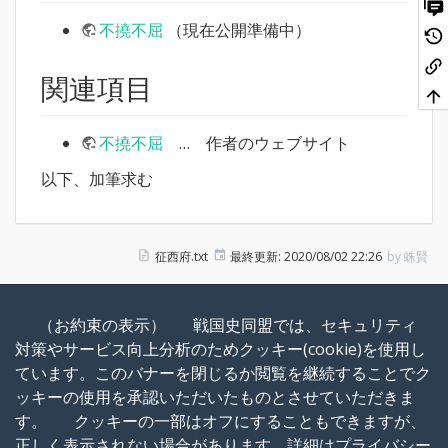
不撓不屈
（現在公開準備中）
関連項目
不撓不屈
… 作者のウェブサイト
以下、加筆求む
征西府.txt
最終更新:
2020/08/02 22:26
by
蛛賢
（お約束の表示）
戦国史同盟では、セキュリティ
戦国史Wiki
対策やサービス向上分析のためクッキー(cookie)を使用し
ています。このバナーを閉じるか閲覧を継続することでク
戦略SLG「戦国史」のまとめWiki
ッキーの使用を承認いただいたものとさせていただきま
す。
クッキーの一部はオフにすることもできますが、
正しく表示されない場合があります。詳細は
プライバシー