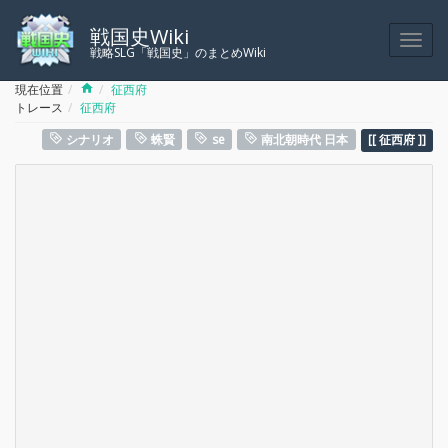
戦国史Wiki
戦略SLG「戦国史」のまとめWiki
Home
現在位置
征西府
トレース
征西府
シナリオ
蛛賢
se
南北朝時代 日本
征西府