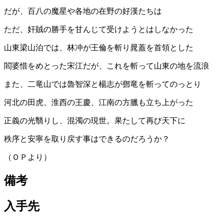
だが、百八の魔星や各地の在野の好漢たちは
ただ、奸賊の勝手を甘んじて受けようとはしなかった
山東梁山泊では、林冲が王倫を斬り晁蓋を首領とした
閻婆惜をめとった宋江だが、これを斬って山東の地を流浪
また、二竜山では魯智深と楊志が鄧竜を斬ってのっとり
河北の田虎、淮西の王慶、江南の方臘も立ち上がった
正義の光翳りし、混濁の現世。果たして再び天下に
秩序と安寧を取り戻す事はできるのだろうか？
（ＯＰより）
備考
入手先