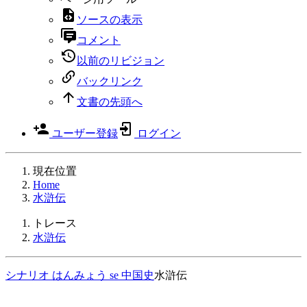
ソースの表示
コメント
以前のリビジョン
バックリンク
文書の先頭へ
ユーザー登録
ログイン
現在位置
Home
水滸伝
トレース
水滸伝
シナリオ
はんみょう
se
中国史
水滸伝