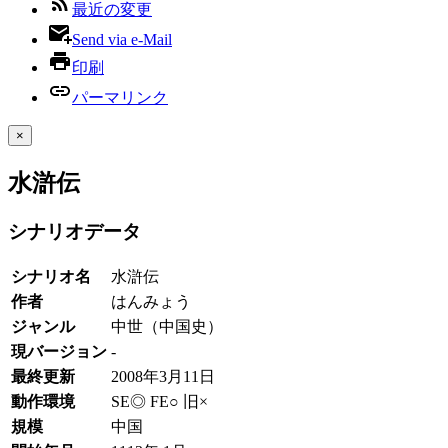
最近の変更
Send via e-Mail
印刷
パーマリンク
×
水滸伝
シナリオデータ
シナリオ名
水滸伝
作者
はんみょう
ジャンル
中世（中国史）
現バージョン
-
最終更新
2008年3月11日
動作環境
SE◎ FE○ 旧×
規模
中国