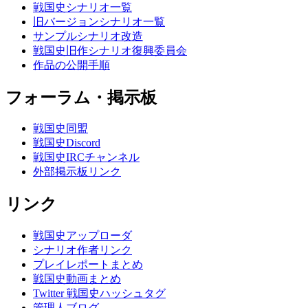
戦国史シナリオ一覧
旧バージョンシナリオ一覧
サンプルシナリオ改造
戦国史旧作シナリオ復興委員会
作品の公開手順
フォーラム・掲示板
戦国史同盟
戦国史Discord
戦国史IRCチャンネル
外部掲示板リンク
リンク
戦国史アップローダ
シナリオ作者リンク
プレイレポートまとめ
戦国史動画まとめ
Twitter 戦国史ハッシュタグ
管理人ブログ