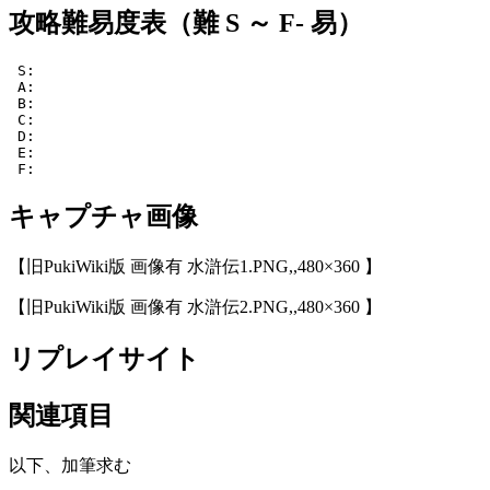
攻略難易度表（難 S ～ F- 易）
 S: 

 A: 

 B:  

 C:  

 D:  

 E:  

 F:  
キャプチャ画像
【旧PukiWiki版 画像有 水滸伝1.PNG,,480×360 】
【旧PukiWiki版 画像有 水滸伝2.PNG,,480×360 】
リプレイサイト
関連項目
以下、加筆求む