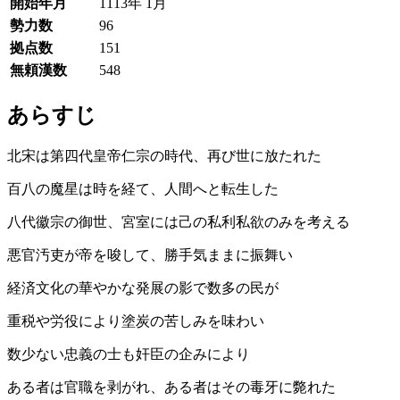
開始年月
1113年 1月
勢力数
96
拠点数
151
無頼漢数
548
あらすじ
北宋は第四代皇帝仁宗の時代、再び世に放たれた
百八の魔星は時を経て、人間へと転生した
八代徽宗の御世、宮室には己の私利私欲のみを考える
悪官汚吏が帝を唆して、勝手気ままに振舞い
経済文化の華やかな発展の影で数多の民が
重税や労役により塗炭の苦しみを味わい
数少ない忠義の士も奸臣の企みにより
ある者は官職を剥がれ、ある者はその毒牙に斃れた