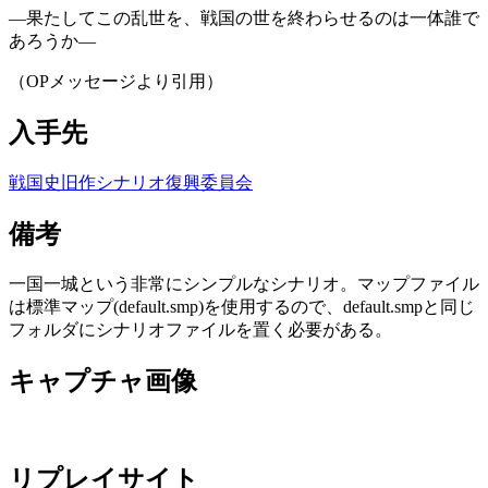
―果たしてこの乱世を、戦国の世を終わらせるのは一体誰で
あろうか―
（OPメッセージより引用）
入手先
戦国史旧作シナリオ復興委員会
備考
一国一城という非常にシンプルなシナリオ。マップファイル
は標準マップ(default.smp)を使用するので、default.smpと同じ
フォルダにシナリオファイルを置く必要がある。
キャプチャ画像
リプレイサイト