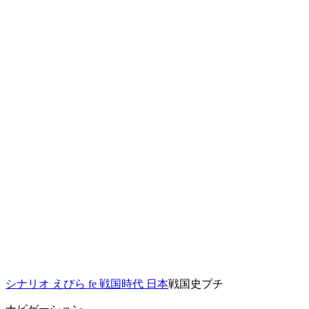
シナリオ
えびら
fe
戦国時代 日本
戦国史プチ