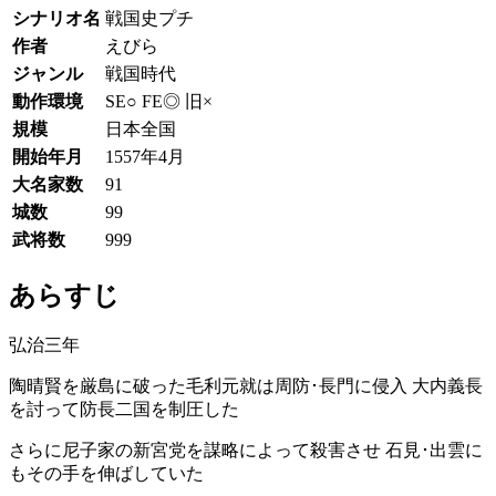
シナリオ名
戦国史プチ
作者
えびら
ジャンル
戦国時代
動作環境
SE○ FE◎ 旧×
規模
日本全国
開始年月
1557年4月
大名家数
91
城数
99
武将数
999
あらすじ
弘治三年
陶晴賢を厳島に破った毛利元就は周防･長門に侵入 大内義長
を討って防長二国を制圧した
さらに尼子家の新宮党を謀略によって殺害させ 石見･出雲に
もその手を伸ばしていた