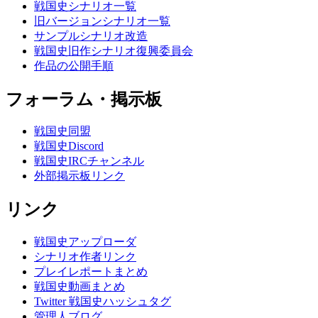
戦国史シナリオ一覧
旧バージョンシナリオ一覧
サンプルシナリオ改造
戦国史旧作シナリオ復興委員会
作品の公開手順
フォーラム・掲示板
戦国史同盟
戦国史Discord
戦国史IRCチャンネル
外部掲示板リンク
リンク
戦国史アップローダ
シナリオ作者リンク
プレイレポートまとめ
戦国史動画まとめ
Twitter 戦国史ハッシュタグ
管理人ブログ