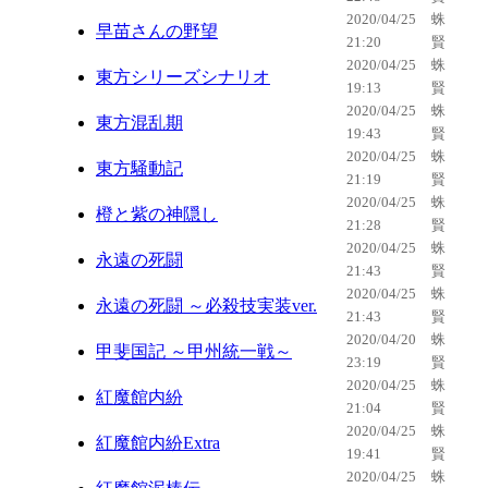
2020/04/25
蛛
早苗さんの野望
21:20
賢
2020/04/25
蛛
東方シリーズシナリオ
19:13
賢
2020/04/25
蛛
東方混乱期
19:43
賢
2020/04/25
蛛
東方騒動記
21:19
賢
2020/04/25
蛛
橙と紫の神隠し
21:28
賢
2020/04/25
蛛
永遠の死闘
21:43
賢
2020/04/25
蛛
永遠の死闘 ～必殺技実装ver.
21:43
賢
2020/04/20
蛛
甲斐国記 ～甲州統一戦～
23:19
賢
2020/04/25
蛛
紅魔館内紛
21:04
賢
2020/04/25
蛛
紅魔館内紛Extra
19:41
賢
2020/04/25
蛛