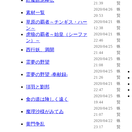
紅魔館泥棒伝
21:39
賢
2020/04/26
蛛
素材一覧
20:53
賢
草原の覇者～チンギス・ハー
2020/04/21
蛛
ン～
12:38
賢
虎狼の覇者～始皇（シーファ
2020/04/21
蛛
ン）～
22:46
賢
2020/04/25
蛛
西行妖、満開
21:44
賢
2020/04/25
蛛
霊夢の野望
21:08
賢
2020/04/25
蛛
霊夢の野望 -奉献録-
21:26
賢
2020/04/21
蛛
項羽と劉邦
22:47
賢
2020/04/25
蛛
食の道は険しく遠く
19:44
賢
2020/04/25
蛛
魔理沙様がみてゐ
21:07
賢
2020/04/22
蛛
黄門争乱
23:17
賢