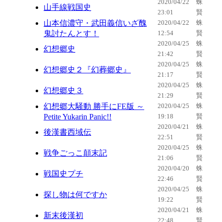
2020/04/22
蛛
山手線戦国史
23:01
賢
山本信濃守・武田義信いざ醜
2020/04/22
蛛
鬼討たんとす！
12:54
賢
2020/04/25
蛛
幻想郷史
21:42
賢
2020/04/25
蛛
幻想郷史２『幻葬郷史』
21:17
賢
2020/04/25
蛛
幻想郷史３
21:29
賢
幻想郷大騒動 勝手にFE版 ～
2020/04/25
蛛
Petite Yukarin Panic!!
19:18
賢
2020/04/21
蛛
後漢書西域伝
22:51
賢
2020/04/25
蛛
戦争ごっこ顛末記
21:06
賢
2020/04/20
蛛
戦国史プチ
22:46
賢
2020/04/25
蛛
探し物は何ですか
19:22
賢
2020/04/21
蛛
新末後漢初
22:48
賢