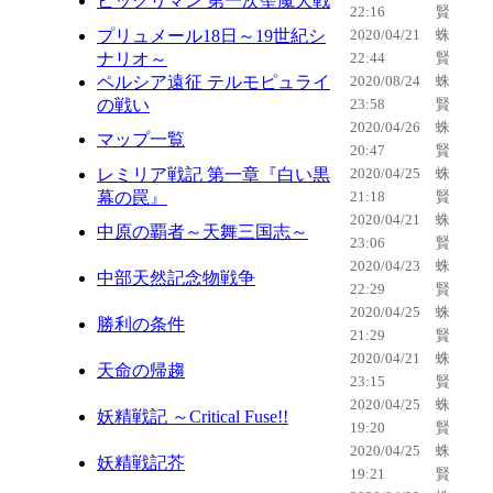
ビックリマン 第一次聖魔大戦
22:16
賢
プリュメール18日～19世紀シ
2020/04/21
蛛
ナリオ～
22:44
賢
ペルシア遠征 テルモピュライ
2020/08/24
蛛
の戦い
23:58
賢
2020/04/26
蛛
マップ一覧
20:47
賢
レミリア戦記 第一章『白い黒
2020/04/25
蛛
幕の罠』
21:18
賢
2020/04/21
蛛
中原の覇者～天舞三国志～
23:06
賢
2020/04/23
蛛
中部天然記念物戦争
22:29
賢
2020/04/25
蛛
勝利の条件
21:29
賢
2020/04/21
蛛
天命の帰趨
23:15
賢
2020/04/25
蛛
妖精戦記 ～Critical Fuse!!
19:20
賢
2020/04/25
蛛
妖精戦記芥
19:21
賢