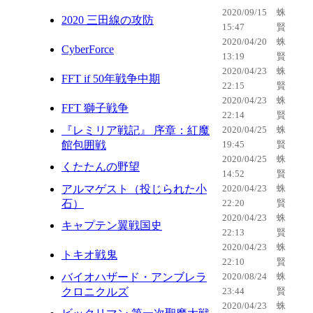
2020/09/15
蛛
2020 三田線の攻防
15:47
賢
2020/04/20
蛛
CyberForce
13:19
賢
2020/04/23
蛛
FFT if 50年戦争中期
22:15
賢
2020/04/23
蛛
FFT 獅子戦争
22:14
賢
『レミリア戦記』 序章：紅魔
2020/04/25
蛛
館包囲戦
19:45
賢
2020/04/25
蛛
くたたんの野望
14:52
賢
アルマゲスト（投じられた小
2020/04/23
蛛
石）
22:20
賢
2020/04/23
蛛
キャプテン翼戦国史
22:13
賢
2020/04/23
蛛
トキオ戦鬼
22:10
賢
バイオハザード・アンブレラ
2020/08/24
蛛
クロニクルズ
23:44
賢
2020/04/23
蛛