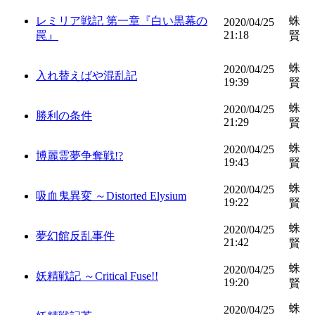
レミリア戦記 第一章『白い黒幕の
蛛
2020/04/25
21:18
罠』
賢
蛛
2020/04/25
入れ替えばや混乱記
19:39
賢
蛛
2020/04/25
勝利の条件
21:29
賢
蛛
2020/04/25
博麗霊夢争奪戦!?
19:43
賢
蛛
2020/04/25
吸血鬼異変 ～Distorted Elysium
19:22
賢
蛛
2020/04/25
夢幻館反乱事件
21:42
賢
蛛
2020/04/25
妖精戦記 ～Critical Fuse!!
19:20
賢
蛛
2020/04/25