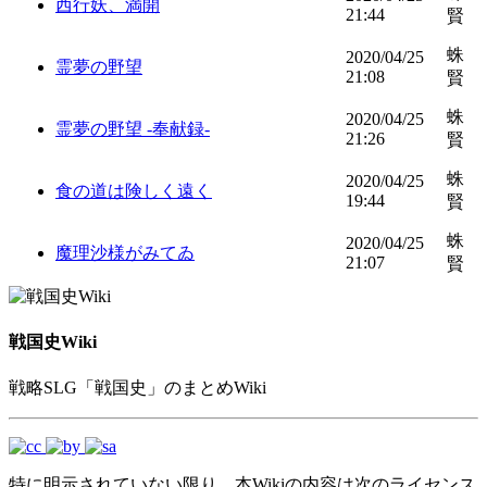
西行妖、満開
21:44
賢
蛛
2020/04/25
霊夢の野望
21:08
賢
蛛
2020/04/25
霊夢の野望 -奉献録-
21:26
賢
蛛
2020/04/25
食の道は険しく遠く
19:44
賢
蛛
2020/04/25
魔理沙様がみてゐ
21:07
賢
戦国史Wiki
戦略SLG「戦国史」のまとめWiki
特に明示されていない限り、本Wikiの内容は次のライセンス