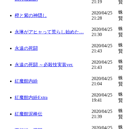
21:19
賢
蛛
2020/04/25
橙と紫の神隠し
21:28
賢
蛛
2020/04/25
永琳がアヒャって荒らし始めた…
21:30
賢
蛛
2020/04/25
永遠の死闘
21:43
賢
蛛
2020/04/25
永遠の死闘 ～必殺技実装ver.
21:43
賢
蛛
2020/04/25
紅魔館内紛
21:04
賢
蛛
2020/04/25
紅魔館内紛Extra
19:41
賢
蛛
2020/04/25
紅魔館泥棒伝
21:39
賢
蛛
2020/04/25