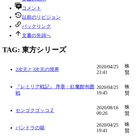
コメント
以前のリビジョン
バックリンク
文書の先頭へ
TAG: 東方シリーズ
蛛
2020/04/25
2次元と3次元の境界
21:41
賢
『レミリア戦記』 序章：紅魔館包囲
蛛
2020/04/25
19:45
戦
賢
蛛
2020/08/16
センゴクゴッコＺ
00:26
賢
蛛
2020/04/25
パンドラの箱
19:41
賢