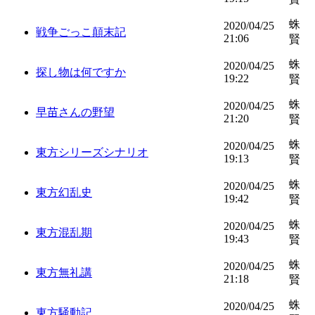
蛛
2020/04/25
戦争ごっこ顛末記
21:06
賢
蛛
2020/04/25
探し物は何ですか
19:22
賢
蛛
2020/04/25
早苗さんの野望
21:20
賢
蛛
2020/04/25
東方シリーズシナリオ
19:13
賢
蛛
2020/04/25
東方幻乱史
19:42
賢
蛛
2020/04/25
東方混乱期
19:43
賢
蛛
2020/04/25
東方無礼講
21:18
賢
蛛
2020/04/25
東方騒動記