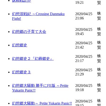
妖精戦記芥
19:21
賢
蛛
幻想混戦紀 ～Crossing Danmaku
2020/04/25
21:06
賢
Fight!
蛛
2020/04/25
幻想郷の子育て大会
19:45
賢
蛛
2020/04/25
幻想郷史
21:42
賢
蛛
2020/04/25
幻想郷史２『幻葬郷史』
21:17
賢
蛛
2020/04/25
幻想郷史３
21:29
賢
蛛
幻想郷大騒動 勝手にFE版 ～Petite
2020/04/25
19:18
賢
Yukarin Panic!!
蛛
2020/04/25
幻想郷大騒動～ Petite Yukarin Panic!!
19:15
賢